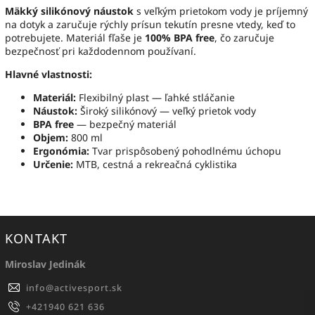
Mäkký silikónový náustok
s veľkým prietokom vody je príjemný
na dotyk a zaručuje rýchly prísun tekutín presne vtedy, keď to
potrebujete. Materiál fľaše je
100% BPA free
, čo zaručuje
bezpečnosť pri každodennom používaní.
Hlavné vlastnosti:
Materiál:
Flexibilný plast — ľahké stláčanie
Náustok:
Široký silikónový — veľký prietok vody
BPA free
— bezpečný materiál
Objem:
800 ml
Ergonómia:
Tvar prispôsobený pohodlnému úchopu
Určenie:
MTB, cestná a rekreačná cyklistika
KONTAKT
Miroslav Jedinák
info
@
activesport.sk
+421940 621 636