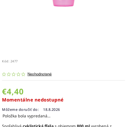
Kód:
2477
Neohodnotené
€4,40
Momentálne nedostupné
Môžeme doručiť do:
18.8.2026
Položka bola vypredaná…
Spoľahlivá
cyklistická fľaša
s objemom
800 ml
vyrobená z