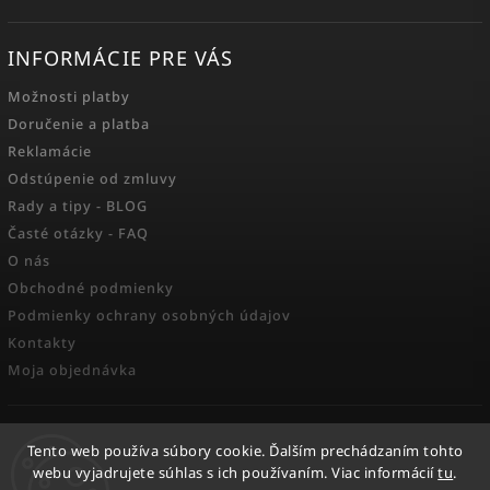
INFORMÁCIE PRE VÁS
Možnosti platby
Doručenie a platba
Reklamácie
Odstúpenie od zmluvy
Rady a tipy - BLOG
Časté otázky - FAQ
O nás
Obchodné podmienky
Podmienky ochrany osobných údajov
Kontakty
Moja objednávka
FACEBOOK
Tento web používa súbory cookie. Ďalším prechádzaním tohto
webu vyjadrujete súhlas s ich používaním. Viac informácií
tu
.