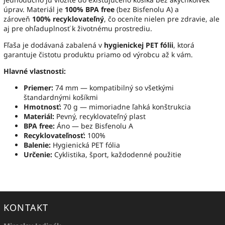
úprav. Materiál je
100% BPA free
(bez Bisfenolu A) a
zároveň
100% recyklovateľný
, čo oceníte nielen pre zdravie, ale
aj pre ohľaduplnosť k životnému prostrediu.
Fľaša je dodávaná zabalená v
hygienickej PET fólii
, ktorá
garantuje čistotu produktu priamo od výrobcu až k vám.
Hlavné vlastnosti:
Priemer:
74 mm — kompatibilný so všetkými
štandardnými košíkmi
Hmotnosť:
70 g — mimoriadne ľahká konštrukcia
Materiál:
Pevný, recyklovateľný plast
BPA free:
Áno — bez Bisfenolu A
Recyklovateľnosť:
100%
Balenie:
Hygienická PET fólia
Určenie:
Cyklistika, šport, každodenné použitie
KONTAKT