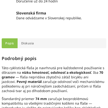
Doručenie už do 24 hodín
Slovenská firma
Dane odvádzame v Slovenskej republike.
Popis
Diskusia
Podrobný popis
Táto cyklistická fľaša je navrhnutá pre každodenné používanie s
dôrazom na
nízku hmotnosť, odolnosť a ekologickosť
. Iba
70
gramov
— fľaša nepridáva zbytočnú záťaž bicyklu ani
jazdcovi.
Pevný materiál
zaručuje odolnosť voči mechanickému
poškodeniu aj pri náročnejšom zaobchádzaní, pričom si fľaša
zachová tvar aj po dlhodobom používaní.
Štandardný priemer
74 mm
zaručuje bezproblémovú
kompatibilitu so všetkými tradičnými košíkmi na fľaše —
jednoducho ju vložíte do existujúceho košíka bez akýchkoľvek