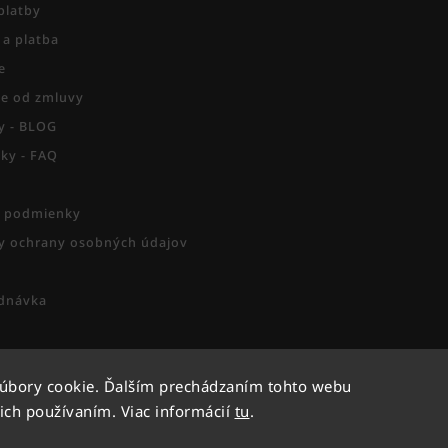
platby
 a platba
e
e od zmluvy
py - BLOG
zky - FAQ
 podmienky
 ochrany osobných údajov
dnávka
súbory cookie. Ďalším prechádzaním tohto webu
Copyright 2026
Activesport
. Všetky práva vyhradené.
 ich používaním. Viac informácií
tu
.
Vytvořil
Shoptet
| Design
Shoptak.cz.