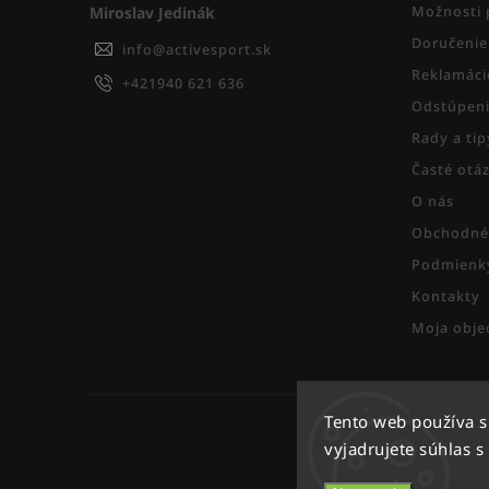
Miroslav Jedinák
Možnosti 
Doručenie
info
@
activesport.sk
Reklamáci
+421940 621 636
Odstúpeni
Rady a ti
Časté otá
O nás
Obchodné
Podmienky
Kontakty
Moja obje
Tento web používa 
vyjadrujete súhlas s