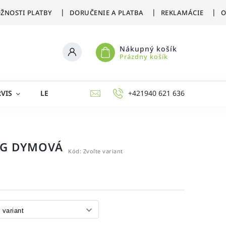
ŽNOSTI PLATBY
DORUČENIE A PLATBA
REKLAMÁCIE
O
Nákupný košík
Prázdny košík
VIS
LETNÉ ŠPORTY
ZIMNÉ ŠPORTY
+421940 621 636
AKCIE 
IG DYMOVÁ
Kód:
Zvoľte variant