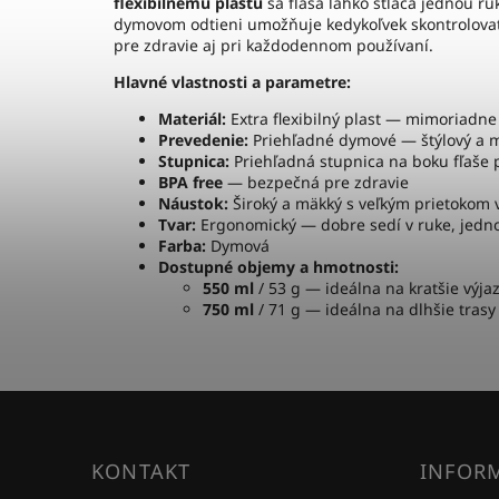
flexibilnému plastu
sa fľaša ľahko stláča jednou ru
dymovom odtieni umožňuje kedykoľvek skontrolovať 
pre zdravie aj pri každodennom používaní.
Hlavné vlastnosti a parametre:
Materiál:
Extra flexibilný plast — mimoriadne
Prevedenie:
Priehľadné dymové — štýlový a 
Stupnica:
Priehľadná stupnica na boku fľaše 
BPA free
— bezpečná pre zdravie
Náustok:
Široký a mäkký s veľkým prietokom 
Tvar:
Ergonomický — dobre sedí v ruke, jed
Farba:
Dymová
Dostupné objemy a hmotnosti:
550 ml
/ 53 g — ideálna na kratšie výja
750 ml
/ 71 g — ideálna na dlhšie trasy
KONTAKT
INFORM