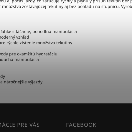
kou aj počas jazdy, čo zaručuje rýchly a plynulý prísun tekutín bez 
množstvo zostávajúcej tekutiny aj bez pohľadu na stupnicu. Vyro
 ľahké stláčanie, pohodlná manipulácia
moderný vzhľad
pre rýchle zistenie množstva tekutiny
vody pre okamžitú hydratáciu
noduchá manipulácia
zdy
 a náročnejšie výjazdy
ÁCIE PRE VÁS
FACEBOOK