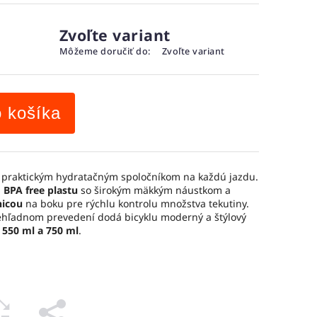
Zvoľte variant
Môžeme doručiť do:
Zvoľte variant
o košíka
 praktickým hydratačným spoločníkom na každú jazdu.
o BPA free plastu
so širokým mäkkým náustkom a
nicou
na boku pre rýchlu kontrolu množstva tekutiny.
ehľadnom prevedení dodá bicyklu moderný a štýlový
h
550 ml a 750 ml
.