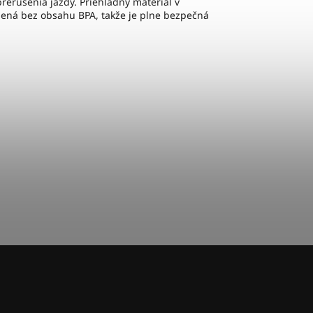
prerušenia jazdy. Priehľadný materiál v
bená bez obsahu BPA, takže je plne bezpečná