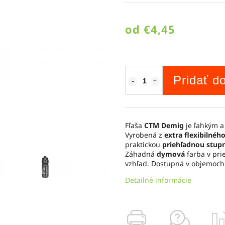
od
€4,45
Pridať d
Fľaša
CTM Demig
je ľahkým a
Vyrobená z
extra flexibilnéh
praktickou
priehľadnou stup
Záhadná
dymová
farba v pri
vzhľad. Dostupná v objemoc
Detailné informácie