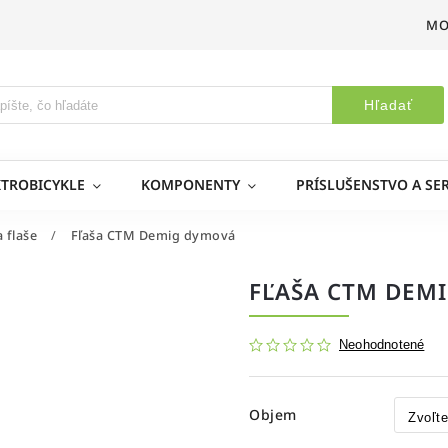
MO
Hľadať
KTROBICYKLE
KOMPONENTY
PRÍSLUŠENSTVO A SER
a flaše
/
Fľaša CTM Demig dymová
FĽAŠA CTM DEM
Neohodnotené
Objem