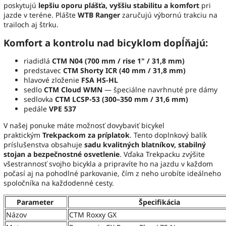
poskytujú
lepšiu oporu plášťa, vyššiu stabilitu a komfort
pri
jazde v teréne. Plášte
WTB Ranger
zaručujú výbornú trakciu na
trailoch aj štrku.
Komfort a kontrolu nad bicyklom dopĺňajú:
riadidlá
CTM N04 (700 mm / rise 1" / 31,8 mm)
predstavec
CTM Shorty ICR (40 mm / 31,8 mm)
hlavové zloženie
FSA HS‑HL
sedlo
CTM Cloud WMN
— špeciálne navrhnuté pre dámy
sedlovka
CTM LCSP‑53 (300–350 mm / 31,6 mm)
pedále
VPE 537
V našej ponuke máte možnosť dovybaviť bicykel
praktickým
Trekpackom za príplatok
. Tento doplnkový balík
príslušenstva obsahuje
sadu kvalitných blatníkov, stabilný
stojan a bezpečnostné osvetlenie
. Vďaka Trekpacku zvýšite
všestrannosť svojho bicykla a pripravíte ho na jazdu v každom
počasí aj na pohodlné parkovanie, čím z neho urobíte ideálneho
spoločníka na každodenné cesty.
Parameter
Špecifikácia
Názov
CTM Roxxy GX