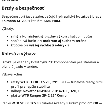
Brzdy a bezpečnosť
Bezpečnosť pri jazde zabezpečujú
hydraulické kotúčové brzdy
Shimano MT200
s kotúčmi
SMRT10M
.
Výhody:
silný a konzistentný brzdný výkon
v každom počasí
spoľahlivá funkcia v
mokrom aj suchom teréne
kľúčové pri
vyššej rýchlosti e-bicykla
Kolesá a výbava
Bicykel je osadený kvalitnými 29" komponentmi pre stabilnú a
plynulú jazdu v teréne.
Výbava kolies:
ráfiky
WTB ST i30 TCS 2.0, 29", 32H
— tubeless-ready, širší
profil pre lepšiu stabilitu
náboje
Novatec D041DSB / D142TSE, 32H, CL
plášte
WTB Ranger 29×2,25" Comp
Ráfiky
WTB ST i30 TCS
sú tubeless-ready s širším profilom
i30
—