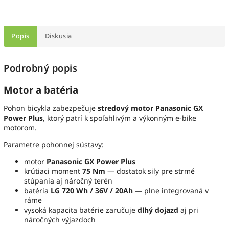
Popis
Diskusia
Podrobný popis
Motor a batéria
Pohon bicykla zabezpečuje
stredový motor Panasonic GX
Power Plus
, ktorý patrí k spoľahlivým a výkonným e-bike
motorom.
Parametre pohonnej sústavy:
motor
Panasonic GX Power Plus
krútiaci moment
75 Nm
— dostatok sily pre strmé
stúpania aj náročný terén
batéria
LG 720 Wh / 36V / 20Ah
— plne integrovaná v
ráme
vysoká kapacita batérie zaručuje
dlhý dojazd
aj pri
náročných výjazdoch