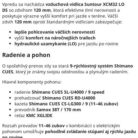
Vpredu sa nachádza
vzduchová vidlica Suntour XCM32 LO
DS
so zdvihom
120 mm
, ktorá efektívne tlmí nerovnosti a
poskytuje výrazne vyšší komfort pri jazde v teréne. Väčší
zdvih
120 mm
oproti štandardným vidliciam zabezpečuje:
lepšie pohlcovanie väčších nerovností
vyšší
komfort na náročnejších trailoch
hydraulické uzamykanie (LO)
pre jazdu po rovine
Radenie a pohon
O spoľahlivý prenos sily sa stará
9‑rýchlostný systém Shimano
CUES
, ktorý je známy svojou odolnosťou a plynulým radením.
Hlavné komponenty pohonu:
radenie
Shimano CUES SL‑U4000 / 9 speed
prehadzovač
Shimano CUES RD‑U4000
kazeta
Shimano CUES CS‑LG300 / 9 (11–46 zubov)
prevodník
Samox 38T / 170 mm
reťaz
KMC XGLIDE
Rozsah prevodov
11–46 zubov
v kombinácii s elektrickým
pohonom umožňuje
pohodlné zvládanie stúpaní aj rýchlu jazdu
po rovine
.