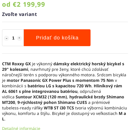
od
€2 199,99
Zvoľte variant
Pridať do košíka
CTM Roxxy GX
je výkonný
dámsky elektrický horský bicykel s
29" kolesami
, navrhnutý pre ženy, ktoré chcú zdolávať
náročnejší terén s podporou výkonného motora. Srdcom bicykla
je
motor Panasonic GX Power Plus s momentom 75 Nm
v
kombinácii s
batériou LG s kapacitou 720 Wh
.
Hliníkový rám
AL 6061 s plne integrovanou batériou
, odpružená
vidlica
Suntour XCM32 (120 mm)
,
hydraulické brzdy Shimano
MT200
,
9‑rýchlostný pohon Shimano CUES
a prémiové
tubeless-ready ráfiky
WTB ST i30 TCS
tvoria výbornú kombináciu
výkonu, komfortu a štýlu. Bicykel je dostupný vo veľkostiach
M a
L
.
Detailné informácie