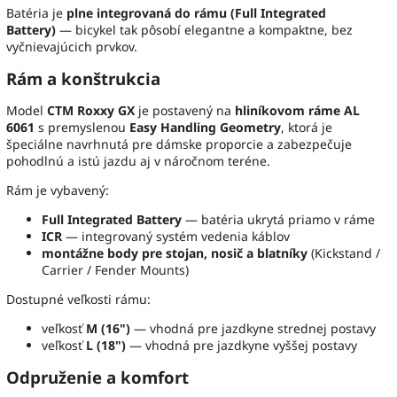
Batéria je
plne integrovaná do rámu (Full Integrated
Battery)
— bicykel tak pôsobí elegantne a kompaktne, bez
vyčnievajúcich prvkov.
Rám a konštrukcia
Model
CTM Roxxy GX
je postavený na
hliníkovom ráme AL
6061
s premyslenou
Easy Handling Geometry
, ktorá je
špeciálne navrhnutá pre dámske proporcie a zabezpečuje
pohodlnú a istú jazdu aj v náročnom teréne.
Rám je vybavený:
Full Integrated Battery
— batéria ukrytá priamo v ráme
ICR
— integrovaný systém vedenia káblov
montážne body pre stojan, nosič a blatníky
(Kickstand /
Carrier / Fender Mounts)
Dostupné veľkosti rámu:
veľkosť
M (16")
— vhodná pre jazdkyne strednej postavy
veľkosť
L (18")
— vhodná pre jazdkyne vyššej postavy
Odpruženie a komfort