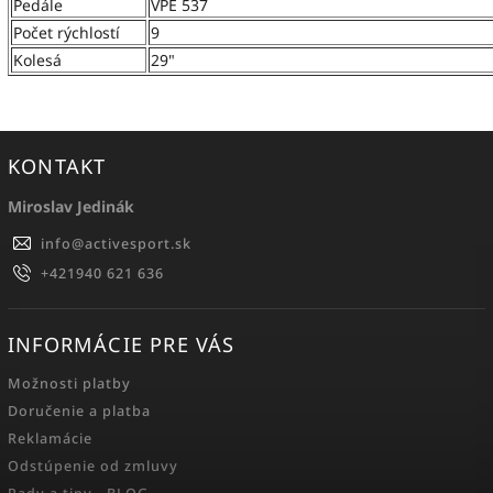
Pedále
VPE 537
Počet rýchlostí
9
Kolesá
29"
KONTAKT
Miroslav Jedinák
info
@
activesport.sk
+421940 621 636
INFORMÁCIE PRE VÁS
Možnosti platby
Doručenie a platba
Reklamácie
Odstúpenie od zmluvy