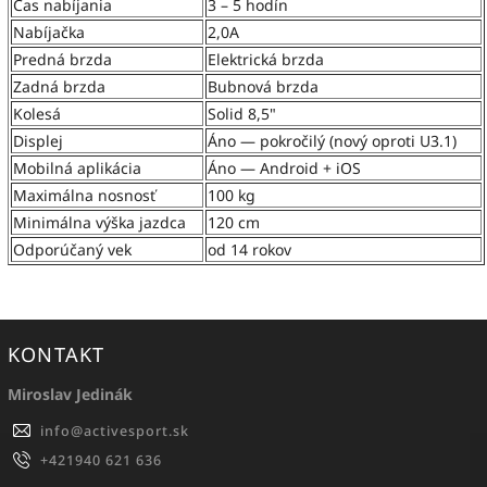
Čas nabíjania
3 – 5 hodín
Nabíjačka
2,0A
Predná brzda
Elektrická brzda
Zadná brzda
Bubnová brzda
Kolesá
Solid 8,5"
Displej
Áno — pokročilý (nový oproti U3.1)
Mobilná aplikácia
Áno — Android + iOS
Maximálna nosnosť
100 kg
Minimálna výška jazdca
120 cm
Odporúčaný vek
od 14 rokov
KONTAKT
Miroslav Jedinák
info
@
activesport.sk
+421940 621 636