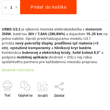
Pridať do košíka
URBiS U3.2
je výkonná mestská elektrokolobežka s
motorom
350W
, batériou
36V / 7,8Ah (280,8Wh)
a dojazdom
15–25 km
na
jedno nabitie. Oproti predchádzajúcemu modelu U3.1
prináša
nový pokročilý displej
,
predĺženú tyč riadenia (+5
cm)
,
vystužené komponenty
a
hliníkový kryt batérie
.
Kombinácia
bubnovej a elektrickej brzdy
,
Solid kolesá 8,5"
a
podpora
mobilnej aplikácie
(Android + iOS) z nej robia
spoľahlivého partnera pre každodennú mestskú prepravu.
Detailné informácie
Tlač
Opýtať sa
Strážiť
Zdieľať