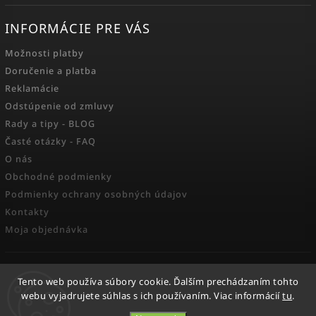
INFORMÁCIE PRE VÁS
Možnosti platby
Doručenie a platba
Reklamácie
Odstúpenie od zmluvy
Rady a tipy - BLOG
Časté otázky - FAQ
O nás
Obchodné podmienky
Podmienky ochrany osobných údajov
Kontakty
Moja objednávka
FACEBOOK
Tento web používa súbory cookie. Ďalším prechádzaním tohto
webu vyjadrujete súhlas s ich používaním. Viac informácií
tu
.