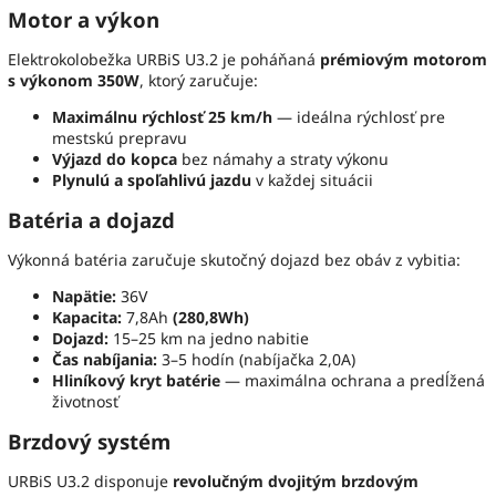
Motor a výkon
Elektrokolobežka URBiS U3.2 je poháňaná
prémiovým motorom
s výkonom 350W
, ktorý zaručuje:
Maximálnu rýchlosť 25 km/h
— ideálna rýchlosť pre
mestskú prepravu
Výjazd do kopca
bez námahy a straty výkonu
Plynulú a spoľahlivú jazdu
v každej situácii
Batéria a dojazd
Výkonná batéria zaručuje skutočný dojazd bez obáv z vybitia:
Napätie:
36V
Kapacita:
7,8Ah
(280,8Wh)
Dojazd:
15–25 km na jedno nabitie
Čas nabíjania:
3–5 hodín (nabíjačka 2,0A)
Hliníkový kryt batérie
— maximálna ochrana a predĺžená
životnosť
Brzdový systém
URBiS U3.2 disponuje
revolučným dvojitým brzdovým