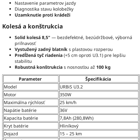
Nastavenie parametrov jazdy
Diagnostika stavu kolobežky
Uzamknutie proti krádeži
Kolesá a konštrukcia
Solid kolesá 8,5"
— bezdefektné, bezúdržbové, výborná
priľnavosť
Vystužený zadný blatník
s plastovou rozperou
Predĺžená tyč riadenia
(+5 cm oproti U3.1) pre lepšiu
stabilitu
Robustná konštrukcia
s nosnosťou až
100 kg
Parameter
Špecifikácia
Model
URBiS U3.2
Motor
350W
Maximálna rýchlosť
25 km/h
Napätie batérie
36V
Kapacita batérie
7,8Ah (280,8Wh)
Kryt batérie
Hliníkový
Dojazd
15 – 25 km