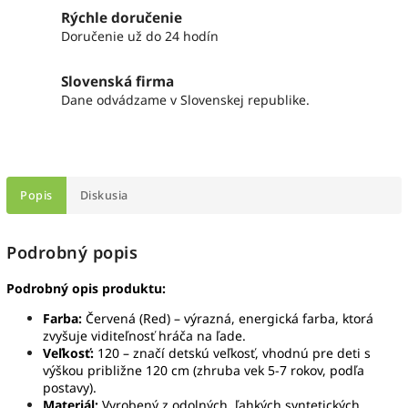
Rýchle doručenie
Doručenie už do 24 hodín
Slovenská firma
Dane odvádzame v Slovenskej republike.
Popis
Diskusia
Podrobný popis
Podrobný opis produktu:
Farba:
Červená (Red) – výrazná, energická farba, ktorá
zvyšuje viditeľnosť hráča na ľade.
Veľkosť:
120 – značí detskú veľkosť, vhodnú pre deti s
výškou približne 120 cm (zhruba vek 5-7 rokov, podľa
postavy).
Materiál:
Vyrobený z odolných, ľahkých syntetických