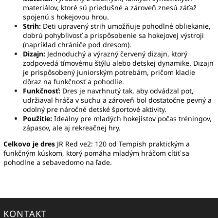
materiálov, ktoré sú priedušné a zároveň znesú záťaž
spojenú s hokejovou hrou.
Strih:
Deti upravený strih umožňuje pohodlné obliekanie,
dobrú pohyblivosť a prispôsobenie sa hokejovej výstroji
(napríklad chrániče pod dresom).
Dizajn:
Jednoduchý a výrazný červený dizajn, ktorý
zodpovedá tímovému štýlu alebo detskej dynamike. Dizajn
je prispôsobený juniorským potrebám, pričom kladie
dôraz na funkčnosť a pohodlie.
Funkčnosť:
Dres je navrhnutý tak, aby odvádzal pot,
udržiaval hráča v suchu a zároveň bol dostatočne pevný a
odolný pre náročné detské športové aktivity.
Použitie:
Ideálny pre mladých hokejistov počas tréningov,
zápasov, ale aj rekreačnej hry.
Celkovo je dres
JR Red ve2: 120 od Tempish praktickým a
funkčným kúskom, ktorý pomáha mladým hráčom cítiť sa
pohodlne a sebavedomo na ľade.
KONTAKT