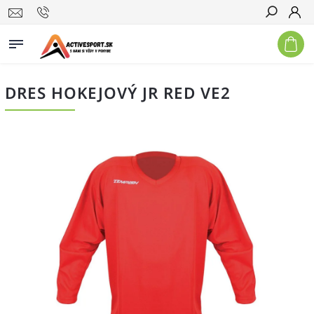
Hľadať
DRES HOKEJOVÝ JR RED VE2