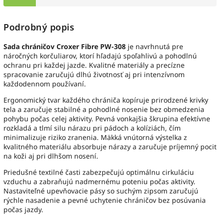
Podrobný popis
Sada chráničov Croxer Fibre PW-308
je navrhnutá pre
náročných korčuliarov, ktorí hľadajú spoľahlivú a pohodlnú
ochranu pri každej jazde. Kvalitné materiály a precízne
spracovanie zaručujú dlhú životnosť aj pri intenzívnom
každodennom používaní.
Ergonomický tvar každého chrániča kopíruje prirodzené krivky
tela a zaručuje stabilné a pohodlné nosenie bez obmedzenia
pohybu počas celej aktivity. Pevná vonkajšia škrupina efektívne
rozkladá a tlmí silu nárazu pri pádoch a kolíziách, čím
minimalizuje riziko zranenia. Mäkká vnútorná výstelka z
kvalitného materiálu absorbuje nárazy a zaručuje príjemný pocit
na koži aj pri dlhšom nosení.
Priedušné textilné časti zabezpečujú optimálnu cirkuláciu
vzduchu a zabraňujú nadmernému poteniu počas aktivity.
Nastaviteľné upevňovacie pásy so suchým zipsom zaručujú
rýchle nasadenie a pevné uchytenie chráničov bez posúvania
počas jazdy.