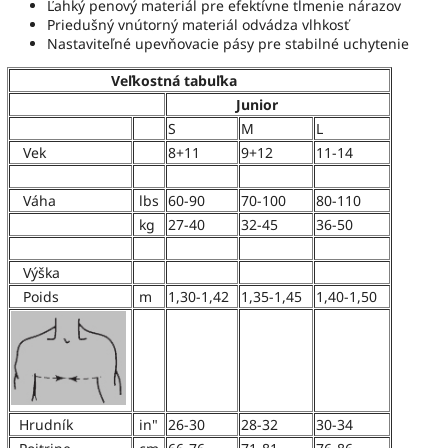
Ľahký penový materiál pre efektívne tlmenie nárazov
Priedušný vnútorný materiál odvádza vlhkosť
Nastaviteľné upevňovacie pásy pre stabilné uchytenie
Veľkostná tabuľka
Junior
S
M
L
Vek
8+11
9+12
11-14
Váha
lbs
60-90
70-100
80-110
kg
27-40
32-45
36-50
Výška
Poids
m
1,30-1,42
1,35-1,45
1,40-1,50
Hrudník
in"
26-30
28-32
30-34