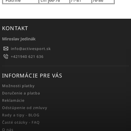
Poitrine
cm
66-76
71-81
76-86
KONTAKT
Miroslav Jedinák
info
@
activesport.sk
+421940 621 636
INFORMÁCIE PRE VÁS
Možnosti platby
Doručenie a platba
Reklamácie
Odstúpenie od zmluvy
Rady a tipy - BLOG
Časté otázky - FAQ
O nás