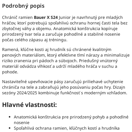
Podrobný popis
Chránič ramien
Bauer X S24
Junior je navrhnutý pre mladých
hráčov, ktorí potrebujú spoľahlivú ochranu hornej časti tela bez
zbytočnej váhy a objemu. Anatomická konštrukcia kopíruje
prirodzený tvar tela a zaručuje pohodlné a stabilné nosenie
počas celého zápasu aj tréningu.
Ramená, kľúčne kosti aj hrudník sú chránené kvalitným
penových materiálom, ktorý efektívne tlmí nárazy a minimalizuje
riziko zranenia pri pádoch a súbojoch. Priedušný vnútorný
materiál odvádza vlhkosť a udrží mladého hráča v suchu a
pohode.
Nastaviteľné upevňovacie pásy zaručujú priliehavé uchytenie
chrániča na tele a zabraňujú jeho posúvaniu počas hry. Dizajn
sezóny 2024/2025 kombinuje funkčnosť s moderným vzhľadom.
Hlavné vlastnosti:
Anatomická konštrukcia pre prirodzený pohyb a pohodlné
nosenie
Spoľahlivá ochrana ramien, kľúčnych kostí a hrudníka