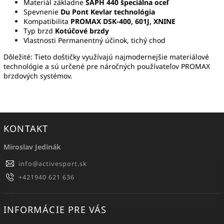
Materiál základne
SAPH 440 špeciálna oceľ
Spevnenie
Du Pont Kevlar technológia
Kompatibilita
PROMAX DSK-400, 601J, XNINE
Typ brzd
Kotúčové brzdy
Vlastnosti Permanentný účinok, tichý chod
Dôležité: Tieto doštičky využívajú najmodernejšie materiálové
technológie a sú určené pre náročných používateľov PROMAX
brzdových systémov.
KONTAKT
Miroslav Jedinák
info
@
activesport.sk
+421940 621 636
INFORMÁCIE PRE VÁS