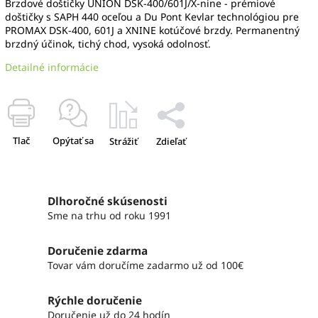
Brzdové doštičky UNION DSK-400/601J/X-nine - prémiové
doštičky s SAPH 440 oceľou a Du Pont Kevlar technológiou pre
PROMAX DSK-400, 601J a XNINE kotúčové brzdy. Permanentný
brzdný účinok, tichý chod, vysoká odolnosť.
Detailné informácie
Tlač
Opýtať sa
Strážiť
Zdieľať
Dlhoročné skúsenosti
Sme na trhu od roku 1991
Doručenie zdarma
Tovar vám doručíme zadarmo už od 100€
Rýchle doručenie
Doručenie už do 24 hodín