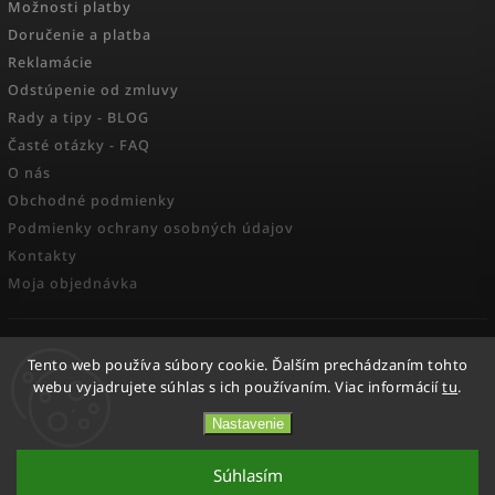
Možnosti platby
Doručenie a platba
Reklamácie
Odstúpenie od zmluvy
Rady a tipy - BLOG
Časté otázky - FAQ
O nás
Obchodné podmienky
Podmienky ochrany osobných údajov
Kontakty
Moja objednávka
FACEBOOK
Tento web používa súbory cookie. Ďalším prechádzaním tohto
webu vyjadrujete súhlas s ich používaním. Viac informácií
tu
.
Nastavenie
Copyright 2026
Activesport
. Všetky práva vyhradené.
Súhlasím
Vytvořil
Shoptet
| Design
Shoptak.cz.