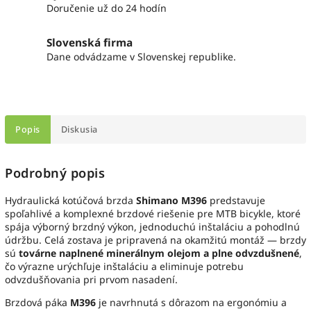
Doručenie už do 24 hodín
Slovenská firma
Dane odvádzame v Slovenskej republike.
Popis
Diskusia
Podrobný popis
Hydraulická kotúčová brzda
Shimano M396
predstavuje
spoľahlivé a komplexné brzdové riešenie pre MTB bicykle, ktoré
spája výborný brzdný výkon, jednoduchú inštaláciu a pohodlnú
údržbu. Celá zostava je pripravená na okamžitú montáž — brzdy
sú
továrne naplnené minerálnym olejom a plne odvzdušnené
,
čo výrazne urýchľuje inštaláciu a eliminuje potrebu
odvzdušňovania pri prvom nasadení.
Brzdová páka
M396
je navrhnutá s dôrazom na ergonómiu a