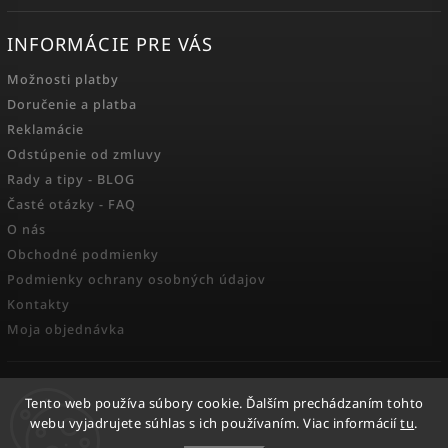
INFORMÁCIE PRE VÁS
Možnosti platby
Doručenie a platba
Reklamácie
Odstúpenie od zmluvy
Rady a tipy - BLOG
Časté otázky - FAQ
O nás
Obchodné podmienky
Podmienky ochrany osobných údajov
Kontakty
Moja objednávka
FACEBOOK
Tento web používa súbory cookie. Ďalším prechádzaním tohto
webu vyjadrujete súhlas s ich používaním. Viac informácií
tu
.