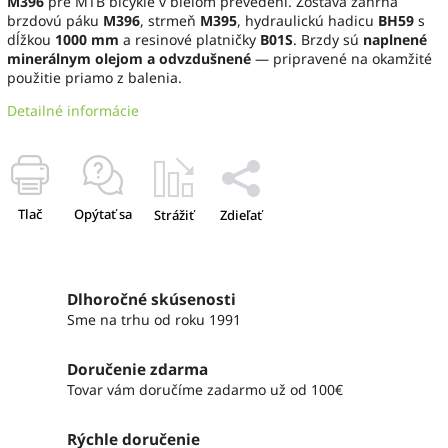
M396
pre MTB bicykle v bielom prevedení. Zostava zahŕňa
brzdovú páku
M396
, strmeň
M395
, hydraulickú hadicu
BH59
s
dĺžkou
1000 mm
a resinové platničky
B01S
. Brzdy sú
naplnené
minerálnym olejom a odvzdušnené
— pripravené na okamžité
použitie priamo z balenia.
Detailné informácie
Tlač
Opýtať sa
Strážiť
Zdieľať
Dlhoročné skúsenosti
Sme na trhu od roku 1991
Doručenie zdarma
Tovar vám doručíme zadarmo už od 100€
Rýchle doručenie