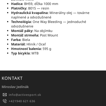
Hadica:
BH59, dĺžka 1000 mm
Platničky:
B01S — resin
Hydraulická kvapalina:
Minerálny olej — továrne
naplnené a odvzdušnené
Technológia:
One Way Bleeding — jednoduché
odvzdušnenie
Montáž páky:
Na objímku
Montáž strmeňa:
Post Mount
Farba:
Biela
Materiál:
Hliník / Oceľ
Hmotnosť balenia:
595 g
Typ bicykla:
MTB
KONTAKT
Miroslav Jedinák
info
@
activesport.sk
+421940 621 636