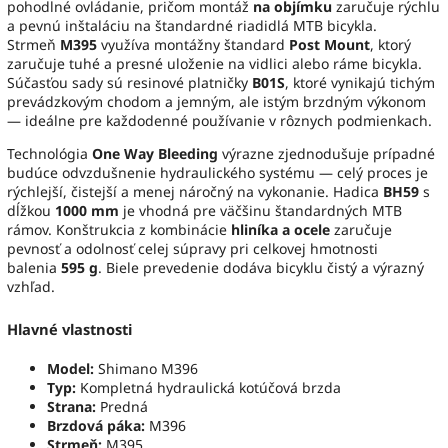
pohodlné ovládanie, pričom montáž
na objímku
zaručuje rýchlu
a pevnú inštaláciu na štandardné riadidlá MTB bicykla.
Strmeň
M395
využíva montážny štandard
Post Mount
, ktorý
zaručuje tuhé a presné uloženie na vidlici alebo ráme bicykla.
Súčasťou sady sú resinové platničky
B01S
, ktoré vynikajú tichým
prevádzkovým chodom a jemným, ale istým brzdným výkonom
— ideálne pre každodenné používanie v rôznych podmienkach.
Technológia
One Way Bleeding
výrazne zjednodušuje prípadné
budúce odvzdušnenie hydraulického systému — celý proces je
rýchlejší, čistejší a menej náročný na vykonanie. Hadica
BH59
s
dĺžkou
1000 mm
je vhodná pre väčšinu štandardných MTB
rámov. Konštrukcia z kombinácie
hliníka a ocele
zaručuje
pevnosť a odolnosť celej súpravy pri celkovej hmotnosti
balenia
595 g
. Biele prevedenie dodáva bicyklu čistý a výrazný
vzhľad.
Hlavné vlastnosti
Model:
Shimano M396
Typ:
Kompletná hydraulická kotúčová brzda
Strana:
Predná
Brzdová páka:
M396
Strmeň:
M395