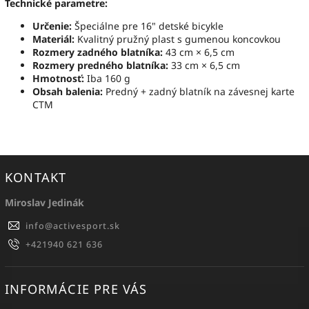
Technické parametre:
Určenie:
Špeciálne pre 16" detské bicykle
Materiál:
Kvalitný pružný plast s gumenou koncovkou
Rozmery zadného blatníka:
43 cm × 6,5 cm
Rozmery predného blatníka:
33 cm × 6,5 cm
Hmotnosť:
Iba 160 g
Obsah balenia:
Predný + zadný blatník na závesnej karte
CTM
KONTAKT
Miroslav Jedinák
info
@
activesport.sk
+421940 621 636
INFORMÁCIE PRE VÁS