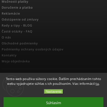
Možnosti platby
Doručenie a platba
Reklamácie
Odstúpenie od zmluvy
Rady a tipy - BLOG
Časté otázky - FAQ
O nás
Obchodné podmienky
Podmienky ochrany osobných údajov
Kontakty
Moja objednávka
FACEBOOK
Tento web používa súbory cookie. Ďalším prechádzaním tohto
webu vyjadrujete súhlas s ich používaním. Viac informácií
tu
.
Nastavenie
Copyright 2026
Activesport
. Všetky práva vyhradené.
Súhlasím
Vytvořil
Shoptet
| Design
Shoptak.cz.