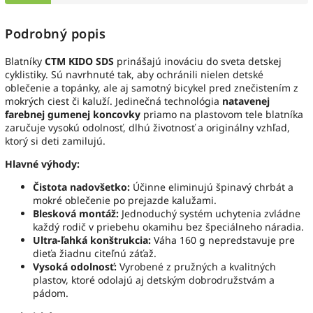
Podrobný popis
Blatníky
CTM KIDO SDS
prinášajú inováciu do sveta detskej
cyklistiky. Sú navrhnuté tak, aby ochránili nielen detské
oblečenie a topánky, ale aj samotný bicykel pred znečistením z
mokrých ciest či kaluží. Jedinečná technológia
natavenej
farebnej gumenej koncovky
priamo na plastovom tele blatníka
zaručuje vysokú odolnosť, dlhú životnosť a originálny vzhľad,
ktorý si deti zamilujú.
Hlavné výhody:
Čistota nadovšetko:
Účinne eliminujú špinavý chrbát a
mokré oblečenie po prejazde kalužami.
Blesková montáž:
Jednoduchý systém uchytenia zvládne
každý rodič v priebehu okamihu bez špeciálneho náradia.
Ultra-ľahká konštrukcia:
Váha 160 g nepredstavuje pre
dieťa žiadnu citeľnú záťaž.
Vysoká odolnosť:
Vyrobené z pružných a kvalitných
plastov, ktoré odolajú aj detským dobrodružstvám a
pádom.