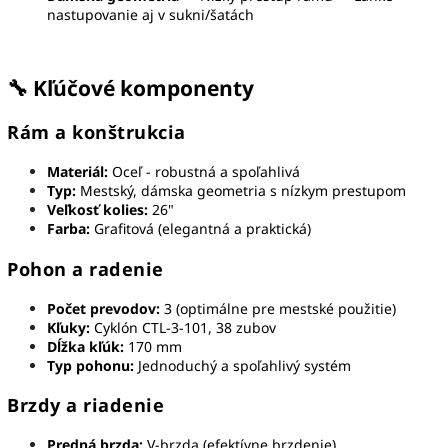
nastupovanie aj v sukni/šatách
🔧 Kľúčové komponenty
Rám a konštrukcia
Materiál:
Oceľ - robustná a spoľahlivá
Typ:
Mestský, dámska geometria s nízkym prestupom
Veľkosť kolies:
26"
Farba:
Grafitová (elegantná a praktická)
Pohon a radenie
Počet prevodov:
3 (optimálne pre mestské použitie)
Kľuky:
Cyklón CTL-3-101, 38 zubov
Dĺžka kľúk:
170 mm
Typ pohonu:
Jednoduchý a spoľahlivý systém
Brzdy a riadenie
Predná brzda:
V-brzda (efektívne brzdenie)