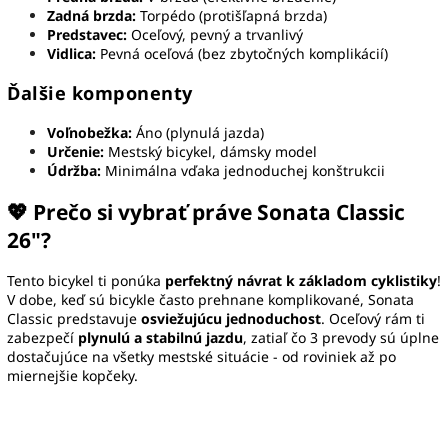
Zadná brzda:
Torpédo (protišľapná brzda)
Predstavec:
Oceľový, pevný a trvanlivý
Vidlica:
Pevná oceľová (bez zbytočných komplikácií)
Ďalšie komponenty
Voľnobežka:
Áno (plynulá jazda)
Určenie:
Mestský bicykel, dámsky model
Údržba:
Minimálna vďaka jednoduchej konštrukcii
💖 Prečo si vybrať práve Sonata Classic
26"?
Tento bicykel ti ponúka
perfektný návrat k základom cyklistiky
!
V dobe, keď sú bicykle často prehnane komplikované, Sonata
Classic predstavuje
osviežujúcu jednoduchost
. Oceľový rám ti
zabezpečí
plynulú a stabilnú jazdu
, zatiaľ čo 3 prevody sú úplne
dostačujúce na všetky mestské situácie - od roviniek až po
miernejšie kopčeky.