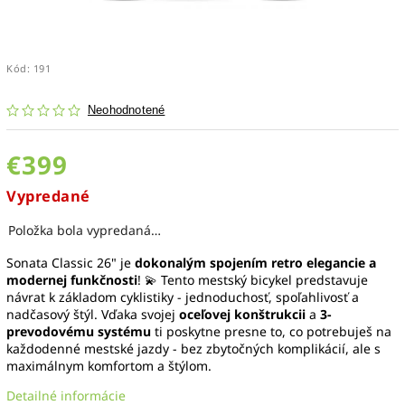
Kód:
191
Neohodnotené
€399
Vypredané
Položka bola vypredaná…
Sonata Classic 26" je
dokonalým spojením retro elegancie a
modernej funkčnosti
! 💫 Tento mestský bicykel predstavuje
návrat k základom cyklistiky - jednoduchosť, spoľahlivosť a
nadčasový štýl. Vďaka svojej
oceľovej konštrukcii
a
3-
prevodovému systému
ti poskytne presne to, co potrebuješ na
každodenné mestské jazdy - bez zbytočných komplikácií, ale s
maximálnym komfortom a štýlom.
Detailné informácie