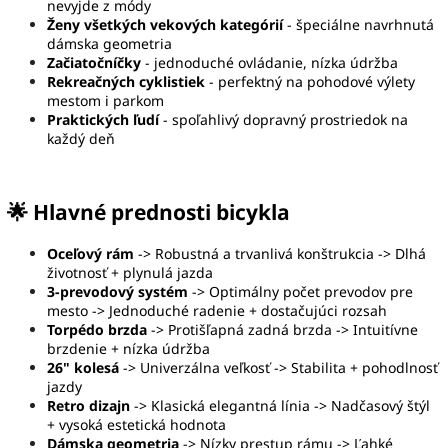
nevyjde z módy
Ženy všetkých vekových kategórií
- špeciálne navrhnutá
dámska geometria
Začiatočníčky
- jednoduché ovládanie, nízka údržba
Rekreačných cyklistiek
- perfektný na pohodové výlety
mestom i parkom
Praktických ľudí
- spoľahlivý dopravný prostriedok na
každý deň
🌟 Hlavné prednosti bicykla
Oceľový rám
->
Robustná a trvanlivá konštrukcia -> Dlhá
životnosť + plynulá jazda
3-prevodový systém
-> Optimálny počet prevodov pre
mesto -> Jednoduché radenie + dostačujúci rozsah
Torpédo brzda
-> Protišľapná zadná brzda -> Intuitívne
brzdenie + nízka údržba
26" kolesá
-> Univerzálna veľkosť -> Stabilita + pohodlnosť
jazdy
Retro dizajn
-> Klasická elegantná línia -> Nadčasový štýl
+ vysoká estetická hodnota
Dámska geometria
-> Nízky prestup rámu -> Ľahké