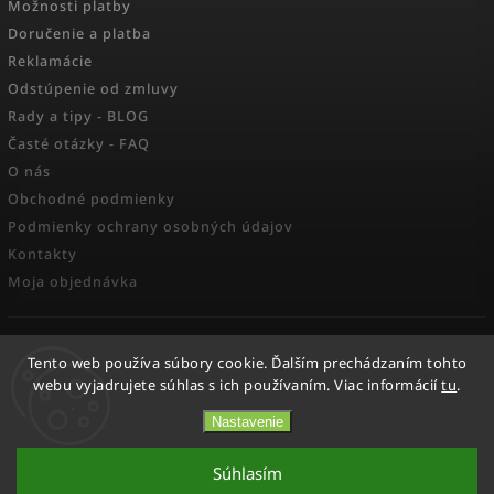
Možnosti platby
Doručenie a platba
Reklamácie
Odstúpenie od zmluvy
Rady a tipy - BLOG
Časté otázky - FAQ
O nás
Obchodné podmienky
Podmienky ochrany osobných údajov
Kontakty
Moja objednávka
FACEBOOK
Tento web používa súbory cookie. Ďalším prechádzaním tohto
webu vyjadrujete súhlas s ich používaním. Viac informácií
tu
.
Nastavenie
Copyright 2026
Activesport
. Všetky práva vyhradené.
Súhlasím
Vytvořil
Shoptet
| Design
Shoptak.cz.