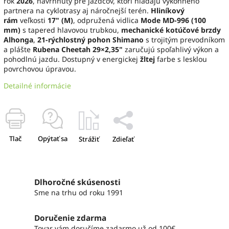
rok
2026
, navrhnutý pre jazdcov, ktorí hľadajú výkonného
partnera na cyklotrasy aj náročnejší terén.
Hliníkový
rám
veľkosti
17" (M)
, odpružená vidlica
Mode MD-996 (100
mm)
s tapered hlavovou trubkou,
mechanické kotúčové brzdy
Alhonga
,
21-rýchlostný pohon Shimano
s trojitým prevodníkom
a plášte
Rubena Cheetah 29×2,35"
zaručujú spoľahlivý výkon a
pohodlnú jazdu. Dostupný v energickej
žltej
farbe s lesklou
povrchovou úpravou.
Detailné informácie
Tlač
Opýtať sa
Strážiť
Zdieľať
Dlhoročné skúsenosti
Sme na trhu od roku 1991
Doručenie zdarma
Tovar vám doručíme zadarmo už od 100€