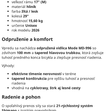
veľkosť rámu
17" (M)
materiál
hliník
farba
žltá / lesk
kolesá
29"
hmotnosť
15,60 kg
určenie
Unisex
rok modelu
2026
Odpruženie a komfort
Vpredu sa nachádza
odpružená vidlica Mode MD-996
so
zdvihom
100 mm
a
tapered hlavovou trubkou
, ktorá zvyšuje
tuhosť predného konca bicykla a zlepšuje presnosť riadenia.
Výhody:
efektívne tlmenie nerovností
v teréne
tapered konštrukcia
pre vyššiu tuhosť a presnosť
riadenia
vhodná na
cyklotrasy, štrk aj lesné cesty
Radenie a pohon
O spoľahlivý prenos sily sa stará
21-rýchlostný systém
Shimano
s trojitým prevodníkom.