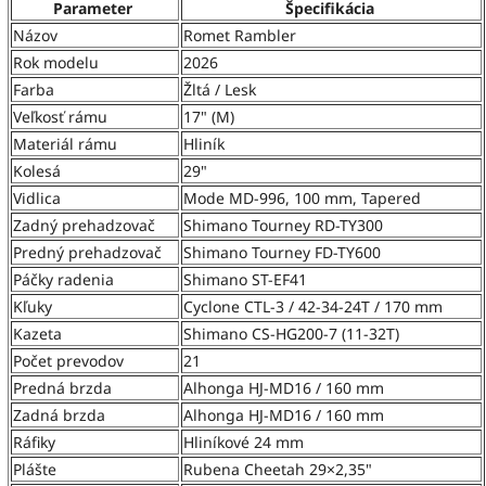
Parameter
Špecifikácia
Názov
Romet Rambler
Rok modelu
2026
Farba
Žltá / Lesk
Veľkosť rámu
17" (M)
Materiál rámu
Hliník
Kolesá
29"
Vidlica
Mode MD-996, 100 mm, Tapered
Zadný prehadzovač
Shimano Tourney RD-TY300
Predný prehadzovač
Shimano Tourney FD-TY600
Páčky radenia
Shimano ST-EF41
Kľuky
Cyclone CTL-3 / 42-34-24T / 170 mm
Kazeta
Shimano CS-HG200-7 (11-32T)
Počet prevodov
21
Predná brzda
Alhonga HJ-MD16 / 160 mm
Zadná brzda
Alhonga HJ-MD16 / 160 mm
Ráfiky
Hliníkové 24 mm
Plášte
Rubena Cheetah 29×2,35"