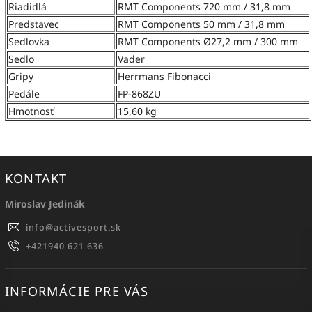
Riadidlá
RMT Components 720 mm / 31,8 mm
Predstavec
RMT Components 50 mm / 31,8 mm
Sedlovka
RMT Components Ø27,2 mm / 300 mm
Sedlo
Vader
Gripy
Herrmans Fibonacci
Pedále
FP-868ZU
Hmotnosť
15,60 kg
KONTAKT
Miroslav Jedinák
info
@
activesport.sk
+421940 621 636
INFORMÁCIE PRE VÁS