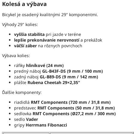
Kolesá a výbava
Bicykel je osadený kvalitnými 29" komponentmi.
Výhody 29" kolies:
vyššia stabilita
pri jazde v teréne
lepšie prekonávanie nerovností
a prekážok
väčší záber
na rôznych povrchoch
Výbava kolies:
ráfiky
hliníkové (24 mm)
predný náboj
GL-B43F-DS (9 mm / 100 mm)
zadný náboj
GL-B89-DS (9 mm / 142 mm)
plášte
Rubena Cheetah 29×2,35"
Ďalšie komponenty:
riadidlá
RMT Components (720 mm / 31,8 mm)
predstavec
RMT Components (50 mm / 31,8 mm)
sedlovka
RMT Components (Ø27,2 mm / 300 mm)
sedlo
Vader
gripy
Herrmans Fibonacci