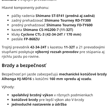
Hlavné komponenty pohonu:
páčky radenia
Shimano ST-EF41 (predná aj zadná)
zadný prehadzovač
Shimano Tourney RD-TY300
predný prehadzovač
Shimano Tourney FD-TY600
kazeta
Shimano CS-HG200-7 (11-32T)
kľuky
Cyclone CTL-3 (42-34-24T / 170 mm)
pedále
FP-868ZU
Trojitý prevodník
42-34-24T
s kazetou
11-32T
a 21 prevodovými
stupňami poskytuje
výborný rozsah prevodov
pre stúpania aj
rýchlu jazdu po rovine.
Brzdy a bezpečnosť
Bezpečnosť pri jazde zabezpečujú
mechanické kotúčové brzdy
Alhonga HJ-MD16
s kotúčmi
160 mm vpredu aj vzadu
.
Výhody:
spoľahlivý brzdný výkon
v rôznych podmienkach
kotúčové brzdy
pre lepší výkon ako V-brzdy
jednoduché nastavenie a údržba